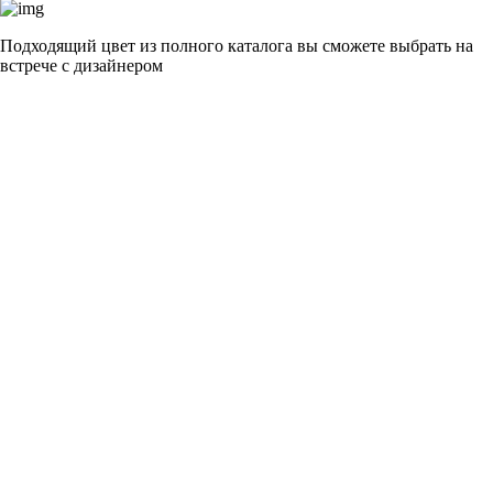
Подходящий цвет из полного каталога
вы сможете выбрать на
встрече с дизайнером
разные цвета и фактуры
1Белый ясень
2Шелк жемчужно-серый
3Бежевый ясень
4Кашемир