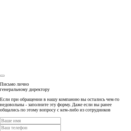
Спасибо
Мы перезвоним Вам
и с радостью ответим на все вопросы
Ваша заявка
уже была отправлена
Наш менеджер скоро свяжется с Вами!
Письмо лично
генеральному директору
Если при обращении в нашу компанию вы остались чем-то
недовольны - заполните эту форму. Даже если вы ранее
общались по этому вопросу с кем-либо из сотрудников