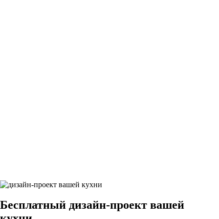
25Грифельно-синий9
26Грифельно-синий9
27Грифельно-синий9
28Грифельно-синий9
29Грифельно-синий9
Бесплатный
дизайн-проект вашей
кухни