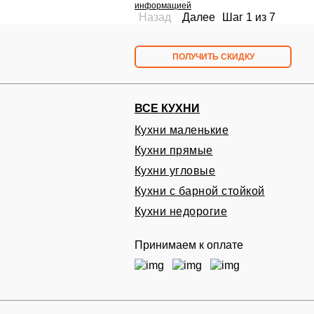
информацией
Назад
Далее
Шаг
1
из
7
ПОЛУЧИТЬ СКИДКУ
ВСЕ КУХНИ
Кухни маленькие
Кухни прямые
Запишитесь на бесплат
Кухни угловые
в удобное вам время
Кухни с барной стойкой
Проект и расчет кухни на дому БЕСПЛАТ
Кухни недорогие
Принимаем к оплате
ПЕРЕЗВ
Оставляя свои контактные данные, вы подтверждаете свое 
соглашаетесь на обработку персональных данных в соответ