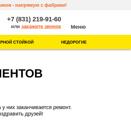
иков - напрямую с фабрики!
+7 (831) 219-91-60
или
закажите звонок
АРНОЙ СТОЙКОЙ
НЕДОРОГИЕ
О нас
О компании
ИЕНТОВ
Отзывы
Контакты
 у них заканчивается ремонт.
оздравить друзей!