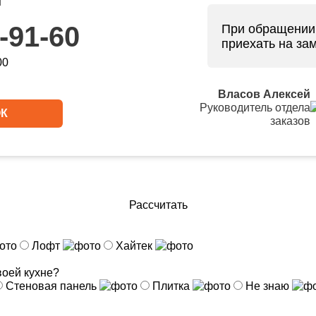
и
-91-60
При обращени
приехать на за
00
Власов Алексей
Руководитель отдела
ОК
заказов
Рассчитать
Лофт
Хайтек
воей кухне?
Стеновая панель
Плитка
Не знаю