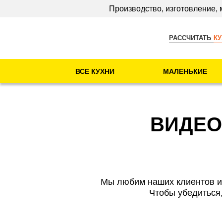
Производство, изготовление,
РАССЧИТАТЬ
К
ВСЕ КУХНИ
МАЛЕНЬКИЕ
Виды кухни
Маленькие
ВИДЕО
Прямые
Угловые
С барной
стойкой
Мы любим наших клиентов и с
Недорогие
Чтобы убедиться,
Материал