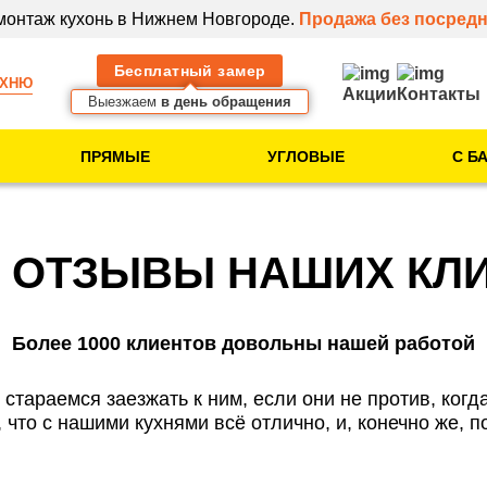
 монтаж кухонь в Нижнем Новгороде.
Продажа без посредн
Бесплатный замер
УХНЮ
Акции
Контакты
Выезжаем
в день обращения
ПРЯМЫЕ
УГЛОВЫЕ
С Б
Тип помещения
Кухня в новостройке
 ОТЗЫВЫ НАШИХ КЛ
Кухня в 5-этажке
Кухня в 9-этажке
Более 1000 клиентов довольны нашей работой
Клиентам
тараемся заезжать к ним, если они не против, когда
 что с нашими кухнями всё отлично, и, конечно же, п
Идеи для вашей
кухни