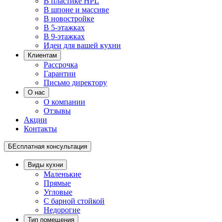
В пластике HPL
В шпоне и массиве
В новостройке
В 5-этажках
В 9-этажках
Идеи для вашей кухни
Клиентам
Рассрочка
Гарантии
Письмо директору
О нас
О компании
Отзывы
Акции
Контакты
БЕсплатная консультация
Виды кухни
Маленькие
Прямые
Угловые
С барной стойкой
Недорогие
Тип помещения