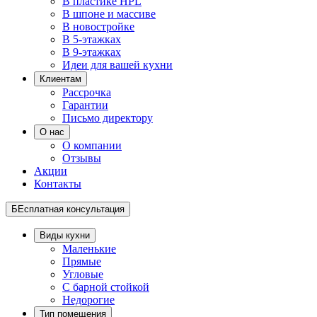
В пластике HPL
В шпоне и массиве
В новостройке
В 5-этажках
В 9-этажках
Идеи для вашей кухни
Клиентам
Рассрочка
Гарантии
Письмо директору
О нас
О компании
Отзывы
Акции
Контакты
БЕсплатная консультация
Виды кухни
Маленькие
Прямые
Угловые
С барной стойкой
Недорогие
Тип помещения