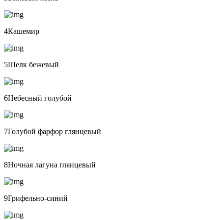
4Кашемир
5Шелк бежевый
6Небесный голубой
7Голубой фарфор глянцевый
8Ночная лагуна глянцевый
9Грифельно-синий