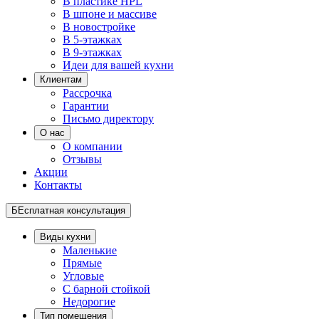
В пластике HPL
В шпоне и массиве
В новостройке
В 5-этажках
В 9-этажках
Идеи для вашей кухни
Клиентам
Рассрочка
Гарантии
Письмо директору
О нас
О компании
Отзывы
Акции
Контакты
БЕсплатная консультация
Виды кухни
Маленькие
Прямые
Угловые
С барной стойкой
Недорогие
Тип помещения