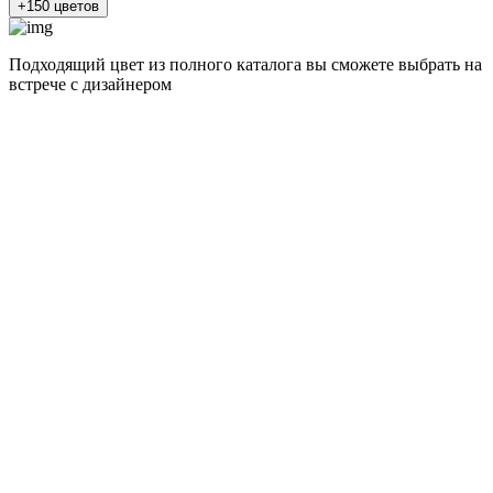
+150 цветов
Подходящий цвет из полного каталога
вы сможете выбрать на
встрече с дизайнером
разные цвета и фактуры
1Белый ясень
2Шелк жемчужно-серый
3Бежевый ясень
4Кашемир