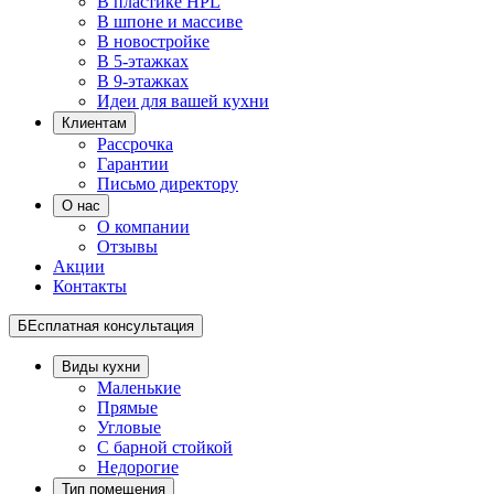
В пластике HPL
В шпоне и массиве
В новостройке
В 5-этажках
В 9-этажках
Идеи для вашей кухни
Клиентам
Рассрочка
Гарантии
Письмо директору
О нас
О компании
Отзывы
Акции
Контакты
БЕсплатная консультация
Виды кухни
Маленькие
Прямые
Угловые
С барной стойкой
Недорогие
Тип помещения