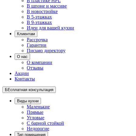
В пластике HPL
В шпоне и массиве
В новостройке
В 5-этажках
В 9-этажках
Идеи для вашей кухни
Клиентам
Рассрочка
Гарантии
Письмо директору
О нас
О компании
Отзывы
Акции
Контакты
БЕсплатная консультация
Виды кухни
Маленькие
Прямые
Угловые
С барной стойкой
Недорогие
Тип помещения