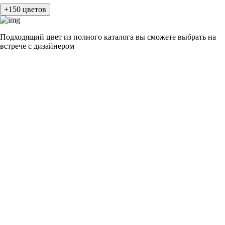
+150 цветов
Подходящий цвет из полного каталога
вы сможете выбрать на
встрече с дизайнером
разные цвета и фактуры
1Белый ясень
2Шелк жемчужно-серый
3Бежевый ясень
4Кашемир