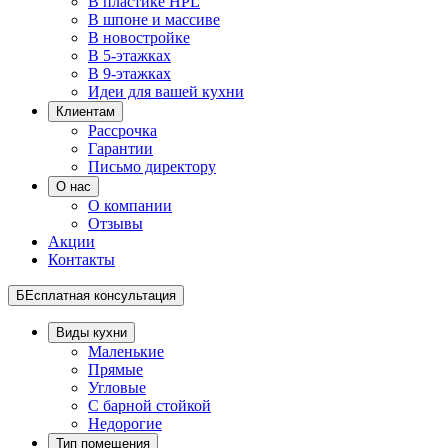
В пластике HPL
В шпоне и массиве
В новостройке
В 5-этажках
В 9-этажках
Идеи для вашей кухни
Клиентам
Рассрочка
Гарантии
Письмо директору
О нас
О компании
Отзывы
Акции
Контакты
БЕсплатная консультация
Виды кухни
Маленькие
Прямые
Угловые
С барной стойкой
Недорогие
Тип помещения