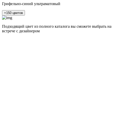
Грифельно-синий ультраматовый
+150 цветов
Подходящий цвет из полного каталога
вы сможете выбрать на
встрече с дизайнером
разные цвета и фактуры
1Белый ясень
2Шелк жемчужно-серый
3Бежевый ясень