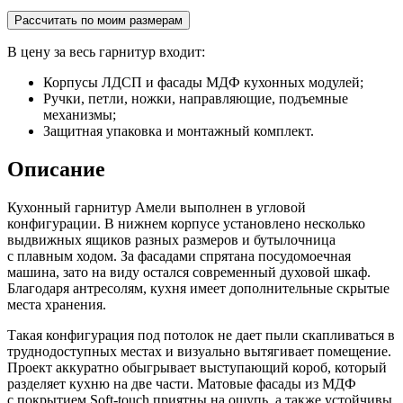
Рассчитать по моим размерам
В цену за весь гарнитур входит:
Корпусы ЛДСП и фасады МДФ кухонных модулей;
Ручки, петли, ножки, направляющие, подъемные
механизмы;
Защитная упаковка и монтажный комплект.
Описание
Кухонный гарнитур Амели выполнен в угловой
конфигурации. В нижнем корпусе установлено несколько
выдвижных ящиков разных размеров и бутылочница
с плавным ходом. За фасадами спрятана посудомоечная
машина, зато на виду остался современный духовой шкаф.
Благодаря антресолям, кухня имеет дополнительные скрытые
места хранения.
Такая конфигурация под потолок не дает пыли скапливаться в
труднодоступных местах и визуально вытягивает помещение.
Проект аккуратно обыгрывает выступающий короб, который
разделяет кухню на две части. Матовые фасады из МДФ
с покрытием Soft-touch приятны на ощупь, а также устойчивы