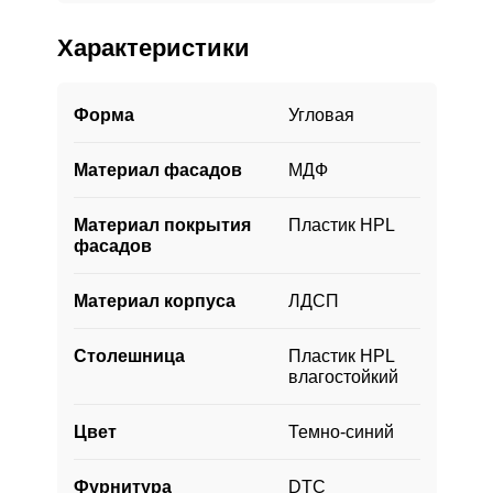
время светлая и уютная. Простые по
форме ручки аккуратно вписываются в
Характеристики
общую строгую геометрию гарнитура, не
отвлекая на себя внимание.
Форма
Угловая
Пенал добавляет места для хранения и
даёт возможность разместить духовку на
Материал фасадов
МДФ
эргономичном уровне. В такой гарнитур
удачно вписывается бытовая техника и
эргономично размещается кухонная
Материал покрытия
Пластик HPL
утварь.
фасадов
Материал корпуса
ЛДСП
Столешница
Пластик HPL
влагостойкий
Цвет
Темно-синий
Фурнитура
DTC