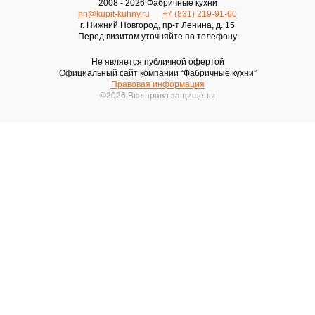
2008 - 2026 Фабричные кухни
nn@kupit-kuhny.ru
+7 (831) 219-91-60
г. Нижний Новгород, пр-т Ленина, д. 15
Перед визитом уточняйте по телефону
Не является публичной офертой
Официальный сайт компании “Фабричные кухни”
Правовая информация
©2026 Все права защищены
Записаться
на бесплатный замер
Выезжаем в день обращения
ПЕРЕЗВОНИТЬ
Оставляя свои контактные данные, вы подтверждаете свое
совершеннолетие, соглашаетесь на обработку
персональных данных в соответствии с
Правовой
информацией
Вызвать