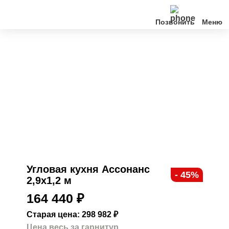
Позвонить
Кухни
Клиентам
О нас
Акции
Контакты
Угловая кухня Ассонанс
- 45%
2,9х1,2 м
164 440
₽
Старая цена: 298 982
₽
Цена весь за гарнитур