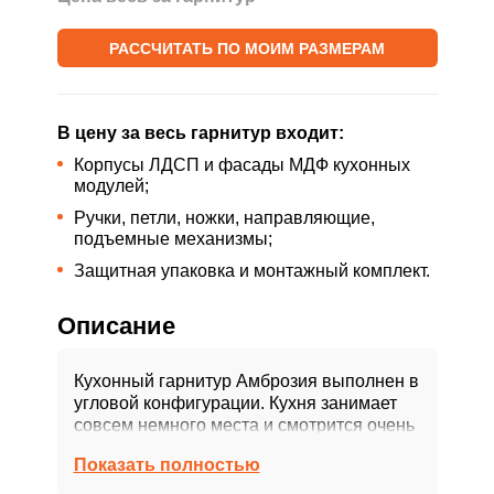
РАССЧИТАТЬ ПО МОИМ РАЗМЕРАМ
В цену за весь гарнитур входит:
Корпусы ЛДСП и фасады МДФ кухонных
модулей;
Ручки, петли, ножки, направляющие,
подъемные механизмы;
Защитная упаковка и монтажный комплект.
Описание
Кухонный гарнитур Амброзия выполнен в
угловой конфигурации. Кухня занимает
совсем немного места и смотрится очень
аккуратно и свежо. Благодаря светлым
Показать полностью
фасадам теплого оттенка кухня
получилась в меру строгая, но в то же