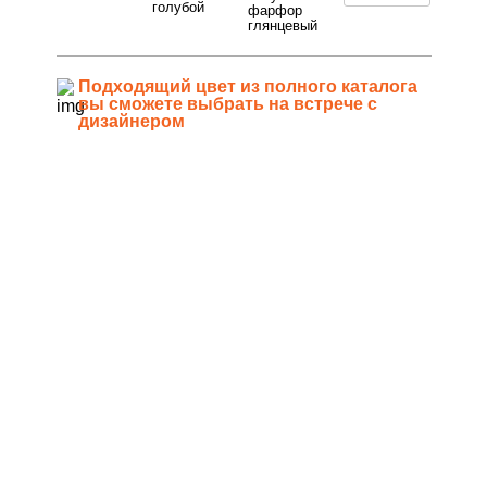
голубой
фарфор
глянцевый
Подходящий цвет из полного каталога
вы сможете выбрать на встрече с
дизайнером
РАЗНЫЕ ЦВЕТА И ФАКТУРЫ
1Белый ясень
2Шелк жемчужно-серый
3Бежевый ясень
4Кашемир
5Шелк бежевый
6Небесный голубой
7Голубой фарфор глянцевый
8Ночная лагуна глянцевый
9Грифельно-синий
10Грифельно-синий1
11Грифельно-синий2
12Грифельно-синий3
13Грифельно-синий4
14Грифельно-синий5
15Грифельно-синий6
16Грифельно-синий7
17Грифельно-синий8
18Грифельно-синий9
19Грифельно-синий9