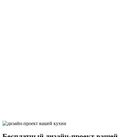
25Грифельно-синий9
26Грифельно-синий9
27Грифельно-синий9
28Грифельно-синий9
29Грифельно-синий9
Бесплатный
дизайн-проект вашей