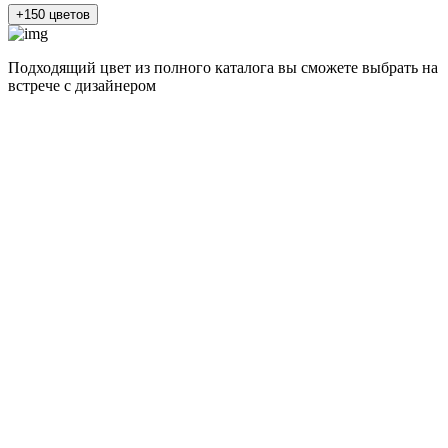
+150 цветов
Подходящий цвет из полного каталога
вы сможете выбрать на
встрече с дизайнером
разные цвета и фактуры
1Белый ясень
2Шелк жемчужно-серый
3Бежевый ясень
4Кашемир