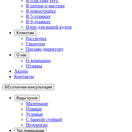
В пластике HPL
В шпоне и массиве
В новостройке
В 5-этажках
В 9-этажках
Идеи для вашей кухни
Клиентам
Рассрочка
Гарантии
Письмо директору
О нас
О компании
Отзывы
Акции
Контакты
БЕсплатная консультация
Виды кухни
Маленькие
Прямые
Угловые
С барной стойкой
Недорогие
Тип помещения