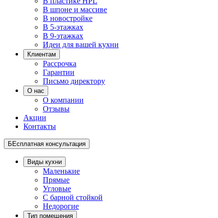
В пластике HPL
В шпоне и массиве
В новостройке
В 5-этажках
В 9-этажках
Идеи для вашей кухни
Клиентам
Рассрочка
Гарантии
Письмо директору
О нас
О компании
Отзывы
Акции
Контакты
БЕсплатная консультация
Виды кухни
Маленькие
Прямые
Угловые
С барной стойкой
Недорогие
Тип помещения