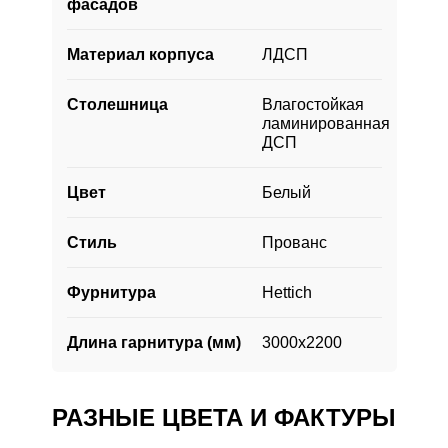
фасадов
Рабочая зона кухни оснащена варочной
Материал корпуса
ЛДСП
поверхностью на 4 конфорки, духовкой,
накладной мойкой со смесителем,
ящиками и шкафами для хранения
Столешница
Влагостойкая
кухонных принадлежностей.
ламинированная
ДСП
Цвет
Белый
Стиль
Прованс
Фурнитура
Hettich
Длина гарнитура (мм)
3000х2200
РАЗНЫЕ ЦВЕТА И ФАКТУРЫ