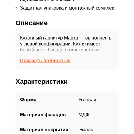
Защитная упаковка и монтажный комплект.
Описание
Кухонный гарнитур Марта — выполнен в
угловой конфигурации. Кухня имеет
белый цвет фасадов и контрастную
деревянную столешницу. Благодаря
Показать полностью
стеклянным вставкам и декору над
холодильником, кухня выглядит легкой и
нежной. Белые фасады максимально
легки в уходе, а значит кухня прослужит
Характеристики
вам долгие годы.
Самые надёжные и долговечные ящики,
Форма
Угловая
выдерживают нагрузку в 30 кг. Большой
пенал добавляет места для хранения и
Материал фасадов
МДФ
даёт возможность разместить духовку на
эргономичном уровне. Мойка —
искусственный камень, вода в нее льется
Материал покрытия
Эмаль
практически бесшумно.