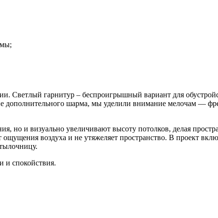
змы;
и. Светлый гарнитур – беспроигрышный вариант для обустройс
не дополнительного шарма, мы уделили внимание мелочам — фре
ния, но и визуально увеличивают высоту потолков, делая прост
т ощущения воздуха и не утяжеляет пространство. В проект вкл
утылочницу.
и и спокойствия.