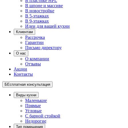
В пластике HPL
В шпоне и массиве
В новостройке
В 5-этажках
В 9-этажках
Идеи для вашей кухни
Клиентам
Рассрочка
Гарантии
Письмо директору
О нас
О компании
Отзывы
Акции
Контакты
БЕсплатная консультация
Виды кухни
Маленькие
Прямые
Угловые
С барной стойкой
Недорогие
Тип помещения