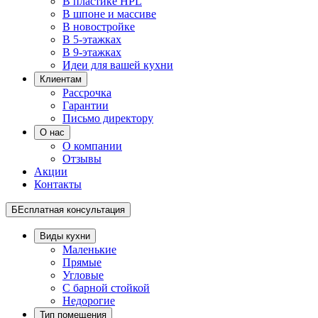
В пластике HPL
В шпоне и массиве
В новостройке
В 5-этажках
В 9-этажках
Идеи для вашей кухни
Клиентам
Рассрочка
Гарантии
Письмо директору
О нас
О компании
Отзывы
Акции
Контакты
БЕсплатная консультация
Виды кухни
Маленькие
Прямые
Угловые
С барной стойкой
Недорогие
Тип помещения