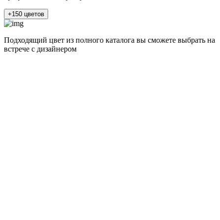
+150 цветов
Подходящий цвет из полного каталога
вы сможете выбрать на
встрече с дизайнером
разные цвета и фактуры
1Белый ясень
2Шелк жемчужно-серый
3Бежевый ясень
4Кашемир