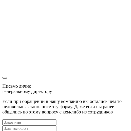
Спасибо
Мы перезвоним Вам
и с радостью ответим на все вопросы
Ваша заявка
уже была отправлена
Наш менеджер скоро свяжется с Вами!
Письмо лично
генеральному директору
Если при обращении в нашу компанию вы остались чем-то
недовольны - заполните эту форму. Даже если вы ранее
общались по этому вопросу с кем-либо из сотрудников