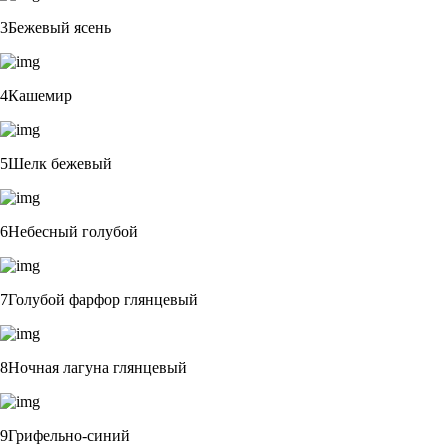
3Бежевый ясень
4Кашемир
5Шелк бежевый
6Небесный голубой
7Голубой фарфор глянцевый
8Ночная лагуна глянцевый
9Грифельно-синий