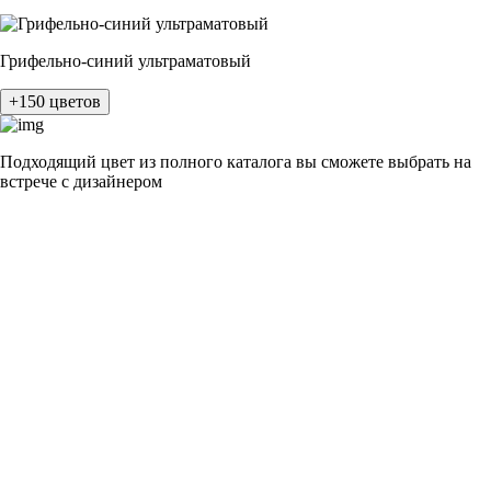
Грифельно-синий ультраматовый
+150 цветов
Подходящий цвет из полного каталога
вы сможете выбрать на
встрече с дизайнером
разные цвета и фактуры
1Белый ясень
2Шелк жемчужно-серый
3Бежевый ясень