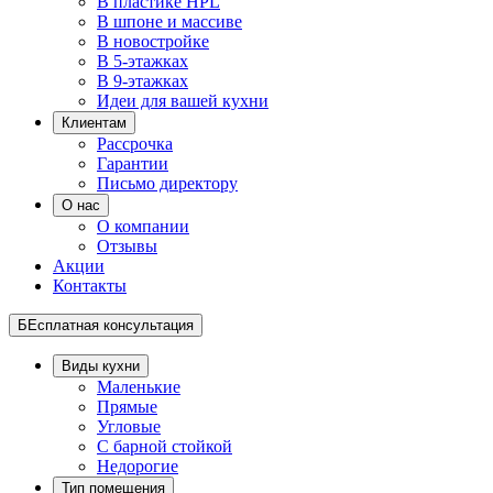
В пластике HPL
В шпоне и массиве
В новостройке
В 5-этажках
В 9-этажках
Идеи для вашей кухни
Клиентам
Рассрочка
Гарантии
Письмо директору
О нас
О компании
Отзывы
Акции
Контакты
БЕсплатная консультация
Виды кухни
Маленькие
Прямые
Угловые
С барной стойкой
Недорогие
Тип помещения