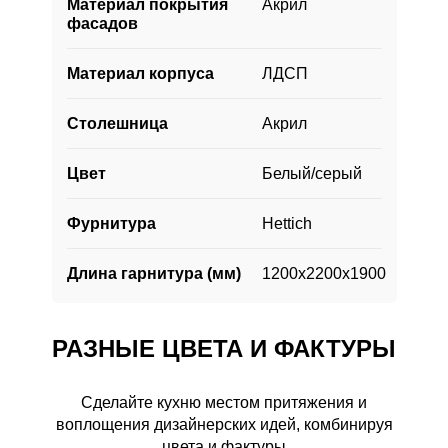
Материал покрытия
Акрил
условия для облегчения процесса труда и
фасадов
проведения комфортного досуга.
Материал корпуса
ЛДСП
Столешница
Акрил
Цвет
Белый/серый
Фурнитура
Hettich
Длина гарнитура (мм)
1200х2200х1900
РАЗНЫЕ ЦВЕТА И ФАКТУРЫ
Сделайте кухню местом притяжения и
воплощения дизайнерских идей, комбинируя
РАЗНЫЕ ЦВЕТА И ФАКТУРЫ
цвета и фактуры