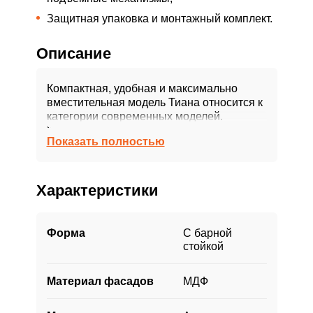
Защитная упаковка и монтажный комплект.
Описание
Компактная, удобная и максимально
вместительная модель Тиана относится к
категории современных моделей.
Композиция природных тонов создает
Показать полностью
ощущение естественной красоты,
наполненной уютным теплом и светом.
Геометрически правильные
Характеристики
пропорциональные фасады идеально
гладкие. Дверцы оснащены механизмами
открывания. Они безопасны и бесшумны,
Форма
С барной
открываются легким прикосновением
стойкой
руки.
Материал фасадов
МДФ
Обеденная зона представлена столом,
дополнительно выполняющим функцию
барной стойки. Здесь созданы все