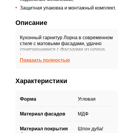
Защитная упаковка и монтажный комплект.
Описание
Кухонный гарнитур Лорна в современном
стиле с матовыми фасадами, удачно
сочетающимися с фасадами из шпона.
Контрастная черная столешница с
Показать полностью
фартуком из темного мрамора придает
кухне роскошный вид.
Шкаф-пенал дает возможность
Характеристики
установить духовой шкаф на удобной для
взрослого человека высоте и
организовать дополнительное хранение.
Форма
Угловая
Встроенные посудомойка и холодильник
не добавляют визуального шума и не
Материал фасадов
МДФ
нарушают целостность пространства.
Удобная система без ручек позволит с
комфортом заниматься готовкой и не
Материал покрытия
Шпон дуба/
переживать за внешнее состояние