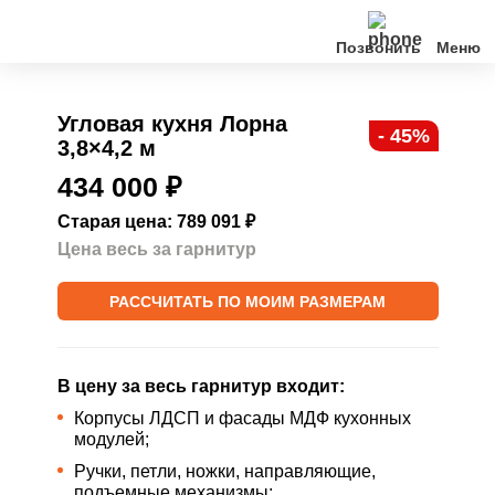
Позвонить
Кухни
Угловая кухня Лорна
- 45%
3,8×4,2 м
Клиентам
434 000
₽
О нас
Старая цена: 789 091
₽
Цена весь за гарнитур
Акции
РАССЧИТАТЬ ПО МОИМ РАЗМЕРАМ
Контакты
В цену за весь гарнитур входит:
Корпусы ЛДСП и фасады МДФ кухонных
модулей;
Ручки, петли, ножки, направляющие,
подъемные механизмы;