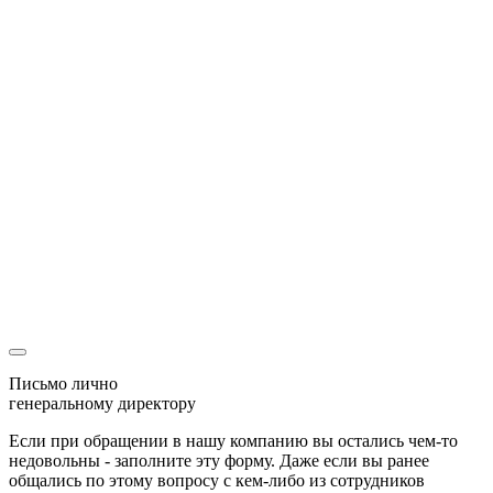
Оставляя свои контактные данные, вы подтверждаете свое
совершеннолетие, соглашаетесь на обработку персональных
данных в соответствии с
Правовой информацией
Спасибо
Мы перезвоним Вам
и с радостью ответим на все вопросы
Ваша заявка
уже была отправлена
Наш менеджер скоро свяжется с Вами!
Письмо лично
генеральному директору
Если при обращении в нашу компанию вы остались чем-то
недовольны - заполните эту форму. Даже если вы ранее
общались по этому вопросу с кем-либо из сотрудников