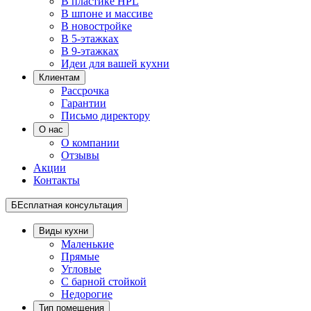
В пластике HPL
В шпоне и массиве
В новостройке
В 5-этажках
В 9-этажках
Идеи для вашей кухни
Клиентам
Рассрочка
Гарантии
Письмо директору
О нас
О компании
Отзывы
Акции
Контакты
БЕсплатная консультация
Виды кухни
Маленькие
Прямые
Угловые
С барной стойкой
Недорогие
Тип помещения