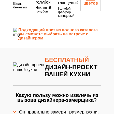
подтверждаете свое совершеннолетие,
подтверждаете свое совершеннолетие,
цветов
Шелк
соглашаетесь на обработку персональных
соглашаетесь на обработку персональных
бежевый
Небесный
29Грифельно-синий9
данных в соответствии с
Правовой
Голубой
данных в соответствии с
Правовой
Оставляя свои контактные данные, вы
Оставляя свои контактные данные, вы
голубой
Оставляя свои контактные данные, вы
информацией
фарфор
информацией
подтверждаете свое совершеннолетие,
подтверждаете свое совершеннолетие,
подтверждаете свое совершеннолетие,
глянцевый
соглашаетесь на обработку персональных
соглашаетесь на обработку персональных
соглашаетесь на обработку персональных
данных в соответствии с
Правовой
данных в соответствии с
Правовой
данных в соответствии с
Правовой
информацией
информацией
информацией
Подходящий цвет из полного каталога
вы сможете выбрать на встрече с
дизайнером
БЕСПЛАТНЫЙ
ДИЗАЙН-ПРОЕКТ
ВАШЕЙ КУХНИ
Какую пользу можно извлечь из
вызова дизайнера-замерщика?
Он правильно замерит размер кухни.