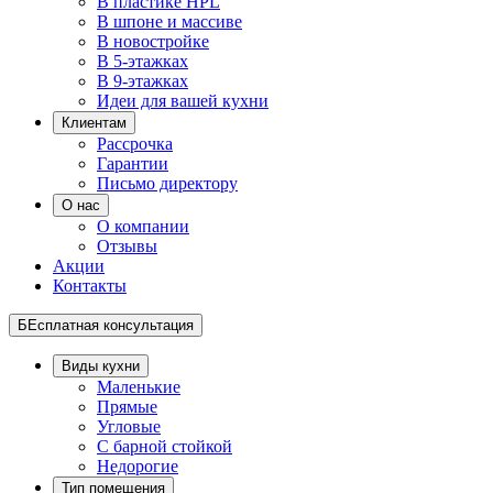
В пластике HPL
В шпоне и массиве
В новостройке
В 5-этажках
В 9-этажках
Идеи для вашей кухни
Клиентам
Рассрочка
Гарантии
Письмо директору
О нас
О компании
Отзывы
Акции
Контакты
БЕсплатная консультация
Виды кухни
Маленькие
Прямые
Угловые
С барной стойкой
Недорогие
Тип помещения