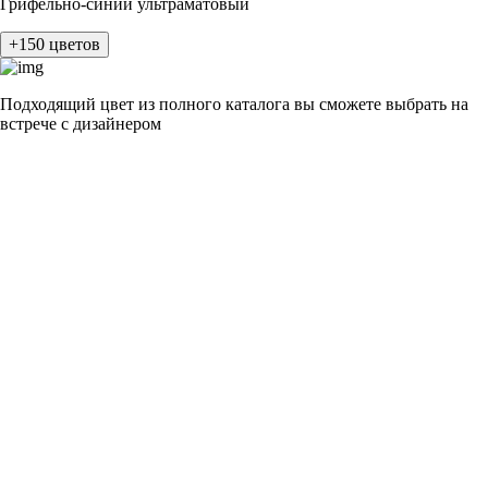
Грифельно-синий ультраматовый
+150 цветов
Подходящий цвет из полного каталога
вы сможете выбрать на
встрече с дизайнером
разные цвета и фактуры
1Белый ясень
2Шелк жемчужно-серый
3Бежевый ясень