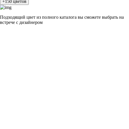
+150 цветов
Подходящий цвет из полного каталога
вы сможете выбрать на
встрече с дизайнером
разные цвета и фактуры
1Белый ясень
2Шелк жемчужно-серый
3Бежевый ясень
4Кашемир