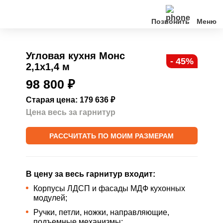
Позвонить
Кухни
Угловая кухня Монс
- 45%
2,1х1,4 м
Клиентам
98 800
₽
О нас
Старая цена: 179 636
₽
Цена весь за гарнитур
Акции
РАССЧИТАТЬ ПО МОИМ РАЗМЕРАМ
Контакты
В цену за весь гарнитур входит:
Корпусы ЛДСП и фасады МДФ кухонных
модулей;
Ручки, петли, ножки, направляющие,
подъемные механизмы;