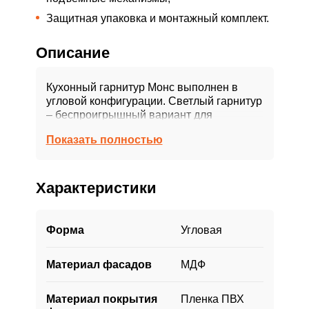
Защитная упаковка и монтажный комплект.
Описание
Кухонный гарнитур Монс выполнен в
угловой конфигурации. Светлый гарнитур
– беспроигрышный вариант для
обустройства кухни. На этом фоне
Показать полностью
эффектно выглядит черная
встраиваемая техника.
В фартуке предусмотрены
Характеристики
дополнительные розетки для удобства
пользования бытовой техникой. Также
удобства в эксплуатации добавит
Форма
Угловая
встроенная посудомойка. По периметру
кухни проложен цоколь,
Материал фасадов
МДФ
предотвращающий попадание мусора
под гарнитур.
Материал покрытия
Пленка ПВХ
Качественный гарнитур в стиле хай-тек