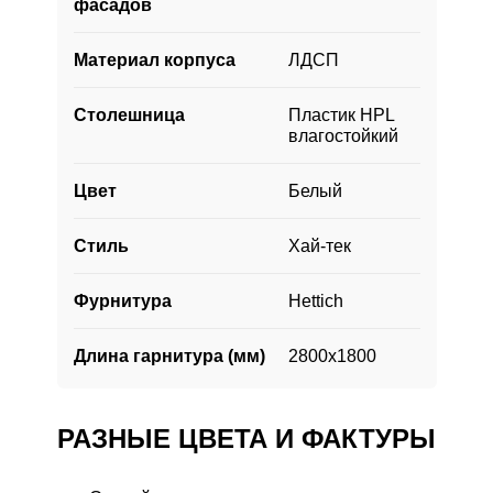
фасадов
машина. По периметру кухни проложен
цоколь, предотвращающий попадание
Материал корпуса
ЛДСП
мусора под гарнитур.
Столешница
Пластик HPL
влагостойкий
Цвет
Белый
Стиль
Хай-тек
Фурнитура
Hettich
Длина гарнитура (мм)
2800х1800
РАЗНЫЕ ЦВЕТА И ФАКТУРЫ