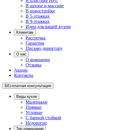
В пластике HPL
В шпоне и массиве
В новостройке
В 5-этажках
В 9-этажках
Идеи для вашей кухни
Клиентам
Рассрочка
Гарантии
Письмо директору
О нас
О компании
Отзывы
Акции
Контакты
БЕсплатная консультация
Виды кухни
Маленькие
Прямые
Угловые
С барной стойкой
Недорогие
Тип помещения