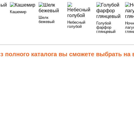
Кашемир
Шелк
бежевый
Небесный
Голубой
Ночн
голубой
фарфор
лагу
глянцевый
глян
з полного каталога
вы сможете выбрать на 
ЕТА И ФАКТУРЫ
5Шелк бежевый
6Небесный голубой
7Голубой фарфор глянцевый