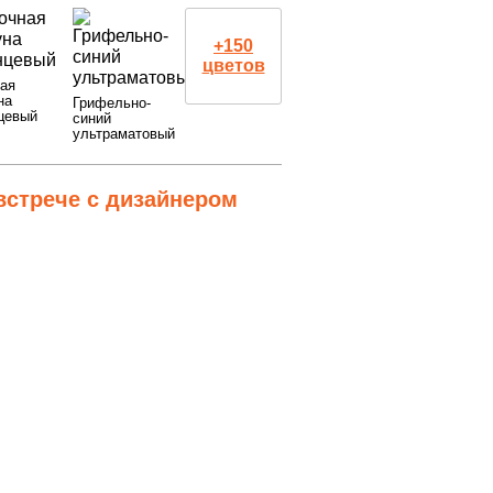
+150
цветов
ая
на
Грифельно-
цевый
синий
ультраматовый
встрече с дизайнером