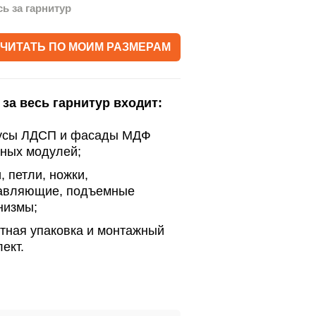
сь за гарнитур
ЧИТАТЬ ПО МОИМ РАЗМЕРАМ
 за весь гарнитур входит:
усы ЛДСП и фасады МДФ
нных модулей;
, петли, ножки,
авляющие, подъемные
низмы;
тная упаковка и монтажный
ект.