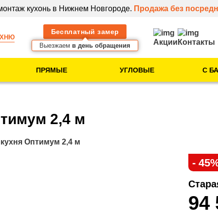
 монтаж кухонь в Нижнем Новгороде.
Продажа без посредн
Бесплатный замер
УХНЮ
Акции
Контакты
Выезжаем
в день обращения
ПРЯМЫЕ
УГЛОВЫЕ
С Б
Тип помещения
Кухня в новостройке
тимум 2,4 м
Кухня в 5-этажке
Кухня в 9-этажке
кухня Оптимум 2,4 м
- 45
Клиентам
Стара
Идеи для вашей
94
кухни