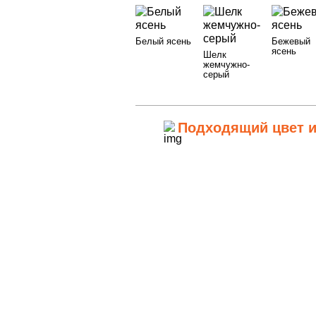
Белый ясень
Бежевый
ясень
Шелк
жемчужно-
серый
Подходящий цвет и
РАЗНЫЕ ЦВ
1Белый ясень
2Шелк жемчужно-серый
3Бежевый ясень
4Кашемир