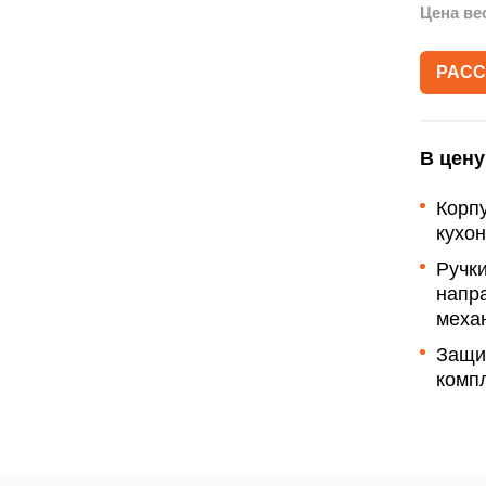
Акции
Цена ве
Рассрочка
РАСС
Гарантии
Письмо директору
В цену
Корп
кухо
Ручки
напр
меха
Защи
компл