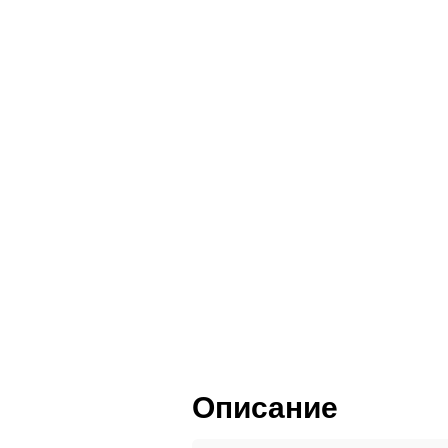
Пленка ПВХ
Пластик HPL
Шпон и массив
Описание