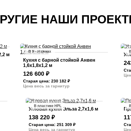
РУГИЕ НАШИ ПРОЕК
В 9 - этажках
В
,2 м
Угл
Кухня с барной стойкой Анвен
24
1,6х1,8х1,2 м
Ста
126 600
₽
Цен
Старая цена: 230 182
₽
Цена весь за гарнитур
В пластике HPL
В
Угловая кухня Эльза 2,7х1,6 м
Пр
138 220
₽
11
Старая цена: 251 309
₽
Ста
Цена весь за гарнитур
Цен