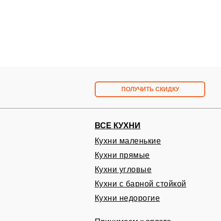
ПОЛУЧИТЬ СКИДКУ
ВСЕ КУХНИ
Кухни маленькие
Кухни прямые
Запишитесь на бесплат
Кухни угловые
в удобное вам время
Кухни с барной стойкой
Проект и расчет кухни на дому БЕСПЛАТ
Кухни недорогие