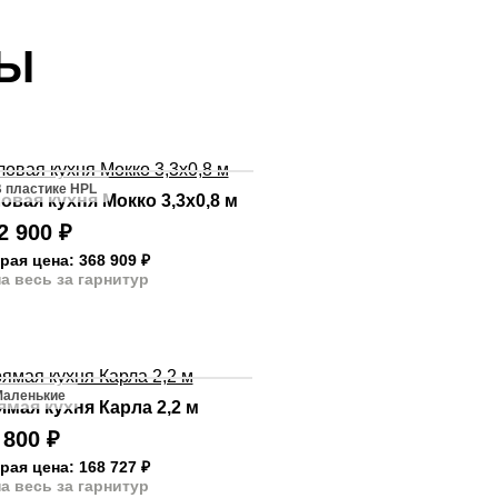
ТЫ
 пластике HPL
овая кухня Мокко 3,3х0,8 м
2 900
₽
рая цена: 368 909
₽
а весь за гарнитур
аленькие
мая кухня Карла 2,2 м
 800
₽
рая цена: 168 727
₽
а весь за гарнитур