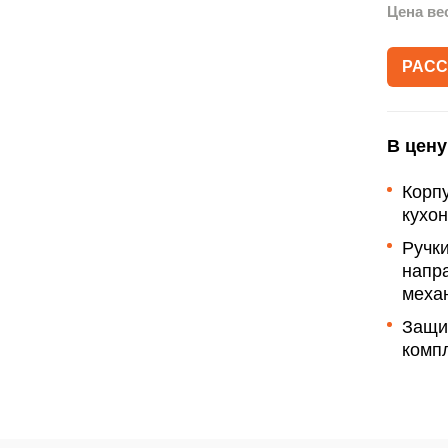
Акции
Цена ве
Рассрочка
РАСС
Гарантии
Письмо директору
В цену
Корп
кухо
Ручки
напр
меха
Защи
компл