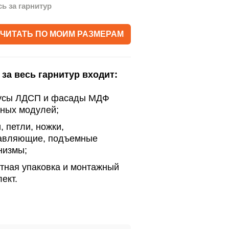
сь за гарнитур
ЧИТАТЬ ПО МОИМ РАЗМЕРАМ
 за весь гарнитур входит:
усы ЛДСП и фасады МДФ
нных модулей;
, петли, ножки,
авляющие, подъемные
низмы;
тная упаковка и монтажный
ект.