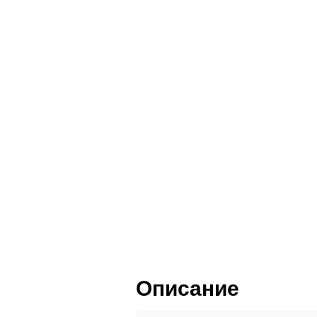
Пленка ПВХ
Пластик HPL
Шпон и массив
Описание