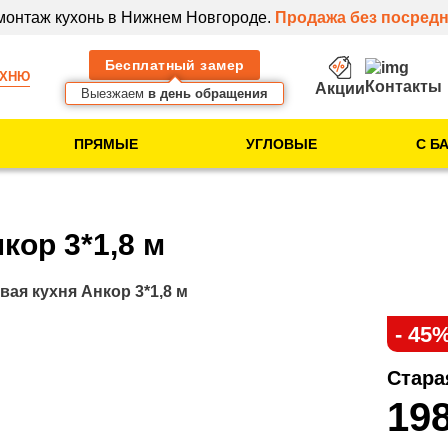
 монтаж кухонь в Нижнем Новгороде.
Продажа без посредн
Бесплатный замер
УХНЮ
Контакты
Акции
Выезжаем
в день обращения
ПРЯМЫЕ
УГЛОВЫЕ
С Б
Тип помещения
Кухня в новостройке
кор 3*1,8 м
Кухня в 5-этажке
Кухня в 9-этажке
вая кухня Анкор 3*1,8 м
- 45
Клиентам
Стара
Идеи для вашей
19
кухни