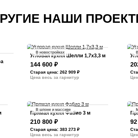
РУГИЕ НАШИ ПРОЕК
В новостройках
В
Угловая кухня Шелли 1,7х3,3 м
Угл
ра
144 600
₽
20
Старая цена: 262 909
₽
Ста
Цена весь за гарнитур
Цен
В шпоне и массиве
М
м
Прямая кухня Фабио 3 м
Пря
210 800
₽
92
Старая цена: 383 273
₽
Ста
Цена весь за гарнитур
Цен