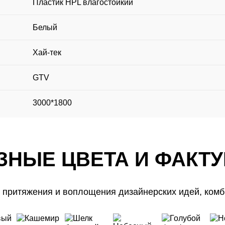
Пластик HPL влагостойкий
Белый
Хай-тек
GTV
3000*1800
ЗНЫЕ ЦВЕТА И ФАКТ
 притяжения и воплощения дизайнерских идей, комб
Бесплатная
СКИДКА 10%
Записаться
Вызвать
ЗНЫЕ ЦВЕТА И ФАКТ
консультация