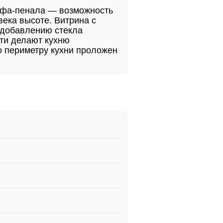
афа-пенала — возможность
века высоте. Витрина с
 добавлению стекла
сти делают кухню
о периметру кухни проложен