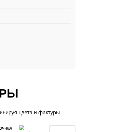
УРЫ
инируя цвета и фактуры
УРЫ